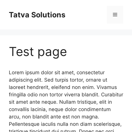
Skip
to
Tatva Solutions
Menu
content
Test page
Lorem ipsum dolor sit amet, consectetur
adipiscing elit. Sed turpis tortor, ornare ut
laoreet hendrerit, eleifend non enim. Vivamus
fringilla odio non tortor viverra blandit. Curabitur
sit amet ante neque. Nullam tristique, elit in
convallis lacinia, neque dolor condimentum
arcu, non blandit ante est non magna.
Pellentesque iaculis nulla non diam scelerisque,
tristique tincidunt dui rutrum. Donec nec orci